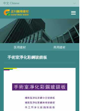
中文 Chinese
ꀅ
끀
医用建材
商用建材
手術室淨化彩鋼玻鎂板