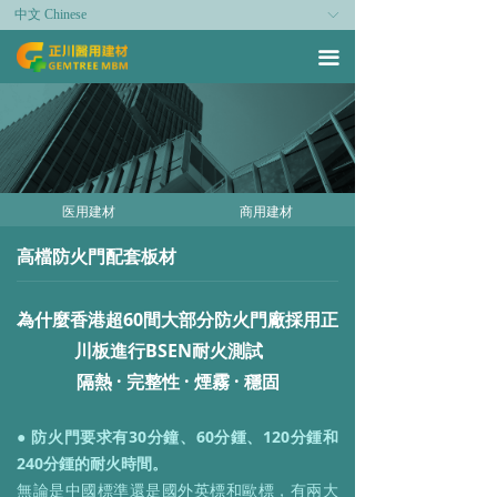
中文 Chinese
ꀅ
끀
医用建材
商用建材
高檔防火門配套板材
為什麼香港超60間大部分防火門廠採用正
川板進行BSEN耐火測試
隔熱 · 完整性 · 煙霧 · 穩固
● 防火門要求有30分鐘、60分鍾、120分鍾和
240分鍾的耐火時間。
無論是中國標準還是國外英標和歐標，有兩大