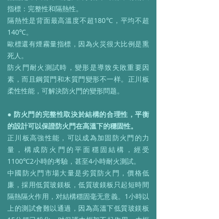
指標：完整性和隔熱性。
隔熱性是背面最高溫度不超180℃，平均不超
140℃。
歐標還有煙霧量指標，因為火災很大比例是熏
死人。
防火門耐火測試時，變形是導致失敗重要因
素，而且鋼質門和木質門變形不一样。正川板
柔性性能，可解決防火門的變形問题。
● 防火門的完整性取決於結構的合理性，平衡
的設計可以保證防火門在高溫下的穩固性。
正川板高強性能，可以成為加固防火門的力
量，構成防火門的平面穩固結構，經受
1100℃2小時的考驗，甚至4小時耐火測試。
中國防火門市場大量是劣質防火門，價格低
廉，採用低質玻鎂板，低質玻鎂板只起短時間
隔熱隔火作用，对結構穩固毫无意義。1小時以
上的測試會難以通過，因為高溫下低質玻鎂板