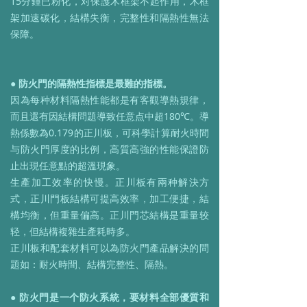
15分鍾已粉化，对保護木框架不起作用，木框
架加速碳化，結構失衡，完整性和隔熱性無法
保障。
● 防火門的隔熱性指標是最難的指標。
因為每种材料隔熱性能都是有客觀導熱規律，
而且還有因結構問題導致任意点中超180℃。導
熱係數為0.179的正川板，可科學計算耐火時間
与防火門厚度的比例，高質高強的性能保證防
止出現任意點的超溫現象。
生產加工效率的快慢。正川板有兩种解決方
式，正川門板結構可提高效率，加工便捷，結
構均衡，但重量偏高。正川門芯結構是重量较
轻，但結構複雜生產耗時多。
正川板和配套材料可以為防火門產品解決的問
題如：耐火時間、結構完整性、隔熱。
● 防火門是一个防火系統，要材料全部優質和