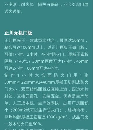
不变形，耐火烧，隔热有保证，不会引起门缝
透火透烟。
正川无机门板
正川厚板王一次成型非粘合，最厚达50mm，
粘合可达100mm以上。以正川厚板王做门板，
可做1小时、2小时、4小时防火门。厚板王素板
隔热（140℃）30mm厚度可达1小时，45mm
可达2小时，60mm可达4小时。
制作1小时木饰面防火门用1张
30mm×1220mm×2440mm厚板王切割成防火
门大小，双面贴饰面板或直接上漆，四边木片
封边，直接开锁孔，安装五金。优点是生产简
单、人工成本低、生产效率快、占用厂房面积
小（200m2就可以生产防火门），结构均衡，
导热均衡厚板王密度是1000kg/m3，成品门比
一般木防火门重50%。